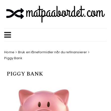
Skip
to
content
Home
Bruk en låneformidler når du refinansierer
Piggy Bank
PIGGY BANK